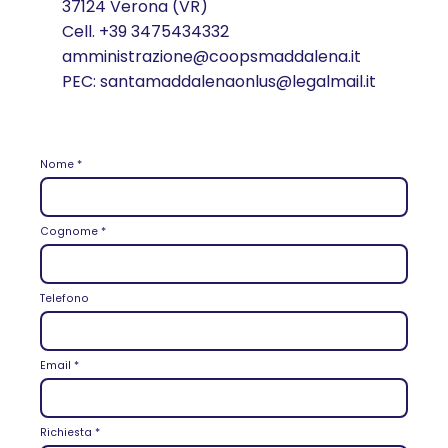
37124 Verona (VR)
Cell.
+39 3475434332
amministrazione@coopsmaddalena.it
PEC:
santamaddalenaonlus@legalmail.it
Nome
*
Cognome
*
Telefono
Email
*
Richiesta
*